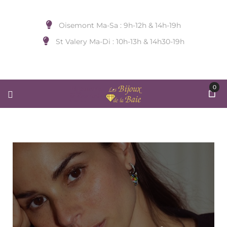
Oisemont Ma-Sa : 9h-12h & 14h-19h
St Valery Ma-Di : 10h-13h & 14h30-19h
0