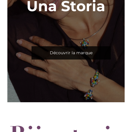
U
n
a
S
t
o
r
i
a
Découvrir la marque