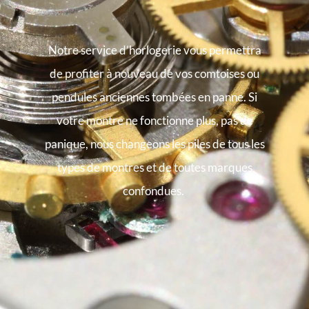
Notre service d’horlogerie vous permettra
de profiter à nouveau de vos comtoises ou
pendules anciennes tombées en panne. Si
votre montre ne fonctionne plus, pas de
panique, nous changeons les piles de tous les
types de montres et de toutes marques
confondues.