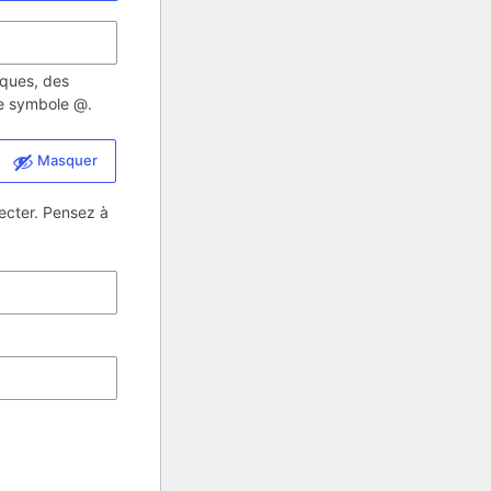
iques, des
 le symbole @.
Masquer
ecter. Pensez à