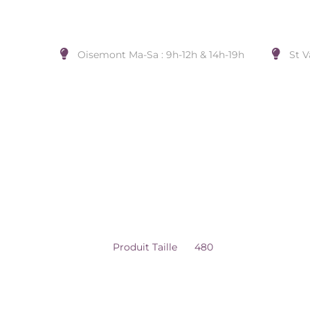
Oisemont Ma-Sa : 9h-12h & 14h-19h
St V
480
Accueil
/
Produit Taille
/
480