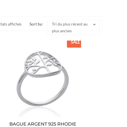
ltats affichés
Sort by:
Tri du plus récent au
plus ancien
SALE
BAGUE ARGENT 925 RHODIE