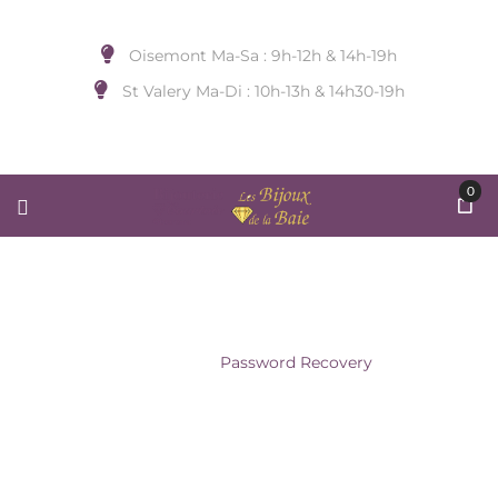
Oisemont Ma-Sa : 9h-12h & 14h-19h
St Valery Ma-Di : 10h-13h & 14h30-19h
0
PASSWORD RECOVERY
Accueil
/
Password Recovery