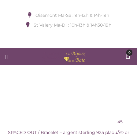
Oisemont Ma-Sa : 9h-12h & 14h-19h
St Valery Ma-Di : 10h-13h & 14h30-19h
0
45 – SPACED OUT / BRACELET –
ARGENT STERLING 925 PLAQUÃ©
OR
Accueil
/
BIJOUX DE POIGNET
/
ANIA HAIE
/
45 –
SPACED OUT / Bracelet – argent sterling 925 plaquÃ© or