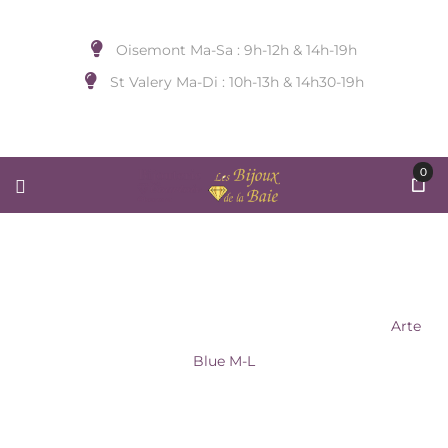
Oisemont Ma-Sa : 9h-12h & 14h-19h
St Valery Ma-Di : 10h-13h & 14h30-19h
0
ARTE BLUE M-L
Accueil
/
BIJOUX DE POIGNET
/
Sans Marque
/
Arte
Blue M-L