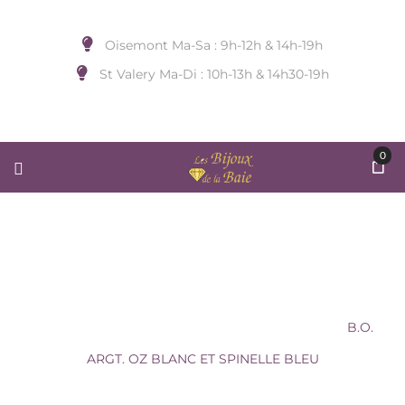
Oisemont Ma-Sa : 9h-12h & 14h-19h
St Valery Ma-Di : 10h-13h & 14h30-19h
0
B.O. ARGT. OZ BLANC ET
SPINELLE BLEU
Accueil
/
BIJOUX D'OREILLE
/
Sans Marque
/
B.O.
ARGT. OZ BLANC ET SPINELLE BLEU