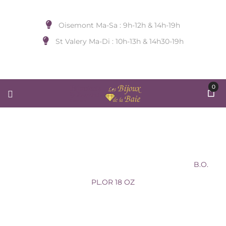
Oisemont Ma-Sa : 9h-12h & 14h-19h
St Valery Ma-Di : 10h-13h & 14h30-19h
0
B.O. PL.OR 18 OZ
Accueil
/
BIJOUX D'OREILLE
/
Sans Marque
/
B.O.
PL.OR 18 OZ