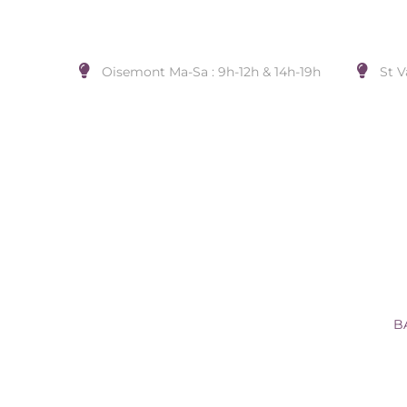
Oisemont Ma-Sa : 9h-12h & 14h-19h
St V
BAG. ACIER ACIER.
Accueil
/
BIJOUX DE DOIGT
/
Sans Marque
/
B