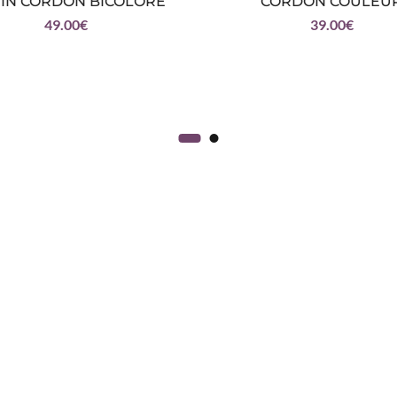
IN CORDON BICOLORE
CORDON COULEU
49.00
€
39.00
€