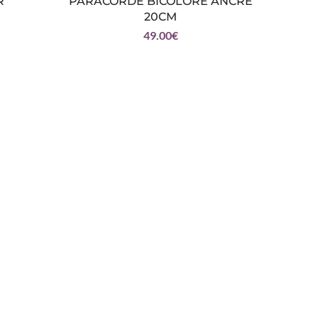
R
PARACORDE BICOLORE ANCRE
BAGU
20CM
49.00
€