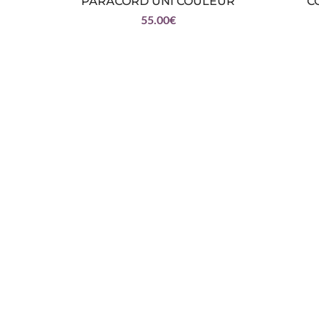
PARACORD UNI COULEUR
C
55.00
€