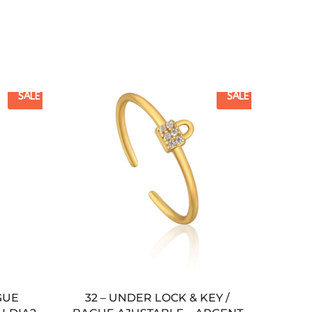
SALE
SALE
GUE
32 – UNDER LOCK & KEY /
BAG