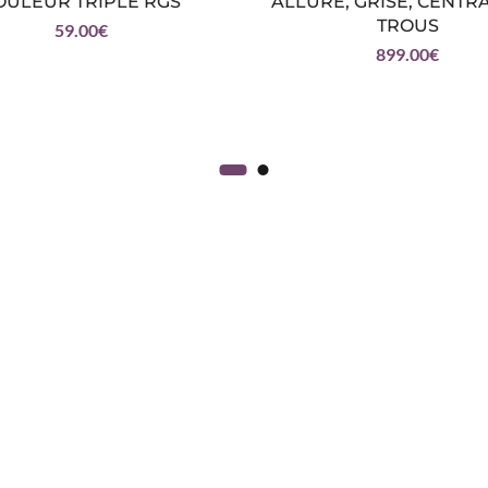
OULEUR TRIPLE RGS
ALLURE, GRISE, CENTR
TROUS
59.00
€
899.00
€