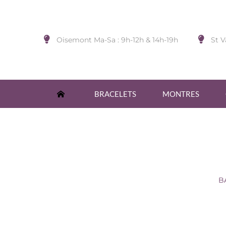
Oisemont Ma-Sa : 9h-12h & 14h-19h
St V
BRACELETS
MONTRES
BAG. ACIER IPN CABLE BLA
Accueil
/
BIJOUX DE DOIGT
/
Sans Marque
/
B