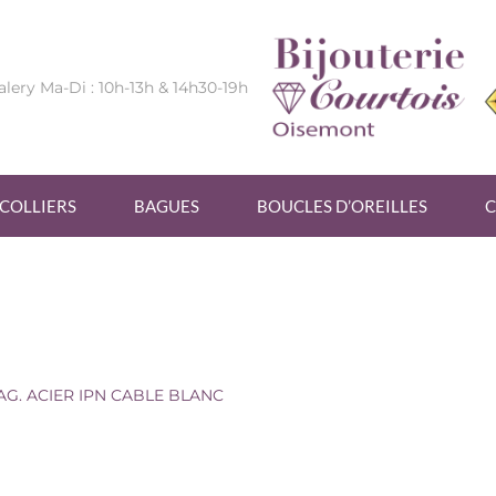
alery Ma-Di : 10h-13h & 14h30-19h
COLLIERS
BAGUES
BOUCLES D’OREILLES
C
NC
AG. ACIER IPN CABLE BLANC