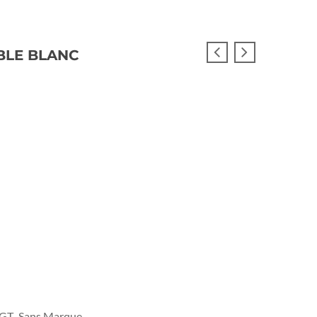
ABLE BLANC
IGT
Sans Marque
,