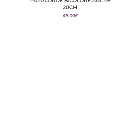
PARACORDE BICOLORE ANCRE
BAGU
20CM
49.00
€