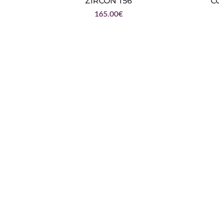
ZIRCON T56
C
165.00
€