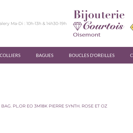
alery Ma-Di : 10h-13h & 14h30-19h
COLLIERS
BAGUES
BOUCLES D’OREILLES
C
E SYNTH. ROSE ET OZ
BAG. PL.OR EO 3M18K PIERRE SYNTH. ROSE ET OZ