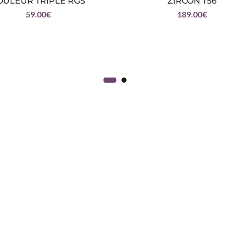
OULEUR TRIPLE RGS
ZIRCON T56
59.00
€
189.00
€