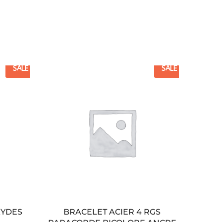
SALE
SALE
XYDES
BRACELET ACIER 4 RGS
38 