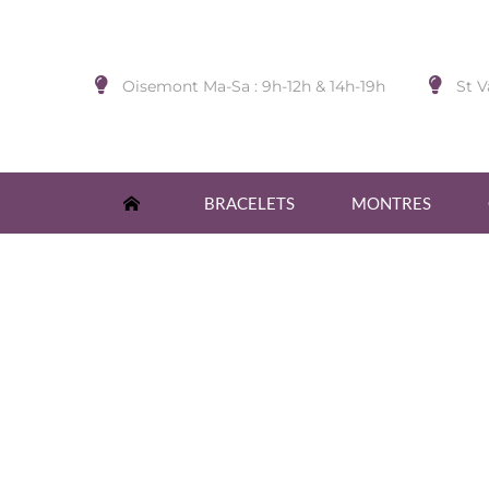
Oisemont Ma-Sa : 9h-12h & 14h-19h
St V
BRACELETS
MONTRES
BAG. PL.OR EO 3M18K PIERR
Accueil
/
BIJOUX DE DOIGT
/
GRIFFE ROUGE
/