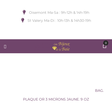
Oisemont Ma-Sa : 9h-12h & 14h-19h
St Valery Ma-Di : 10h-13h & 14h30-19h
0
BAG. PLAQUE OR 3 MICRONS
JAUNE. 9 OZ
Accueil
/
BIJOUX DE DOIGT
/
Sans Marque
/
BAG.
PLAQUE OR 3 MICRONS JAUNE. 9 OZ