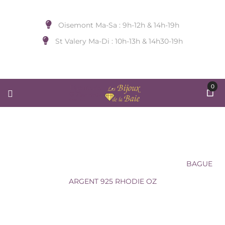
Oisemont Ma-Sa : 9h-12h & 14h-19h
St Valery Ma-Di : 10h-13h & 14h30-19h
0
BAGUE ARGENT 925 RHODIE OZ
Accueil
/
BIJOUX DE DOIGT
/
Sans Marque
/
BAGUE
ARGENT 925 RHODIE OZ