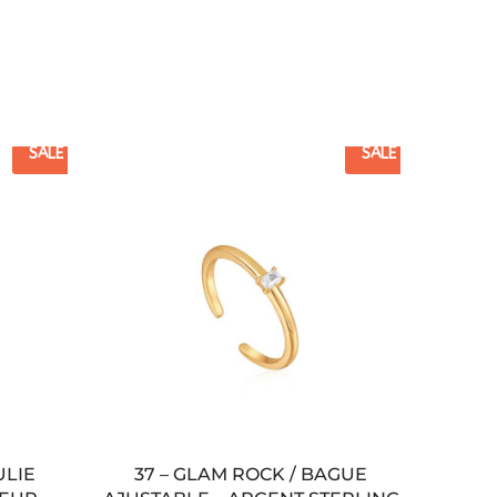
SALE
SALE
ULIE
37 – GLAM ROCK / BAGUE
42 –