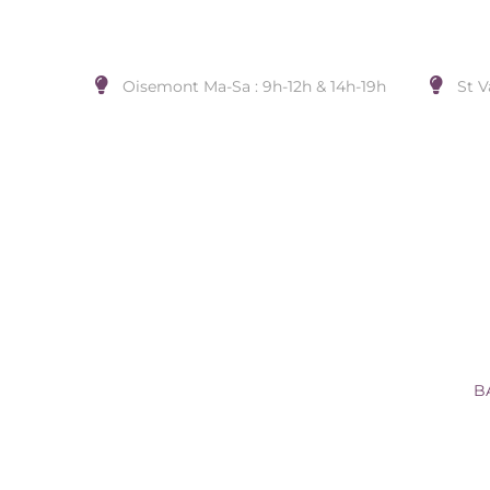
Oisemont Ma-Sa : 9h-12h & 14h-19h
St V
BAGUE ARGENT 925 RHODIE
Accueil
/
BIJOUX DE DOIGT
/
Sans Marque
/
B