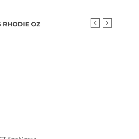
5 RHODIE OZ
IGT
Sans Marque
,