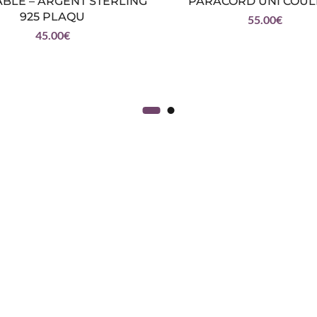
BLE – ARGENT STERLING
PARACORD UNI COU
925 PLAQU
55.00
€
45.00
€