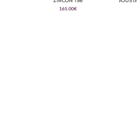
ZIRCON T56
AJUSTA
165.00
€