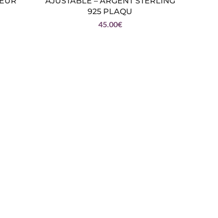
LEUR
AJUSTABLE – ARGENT STERLING
AJUST
925 PLAQU
45.00
€