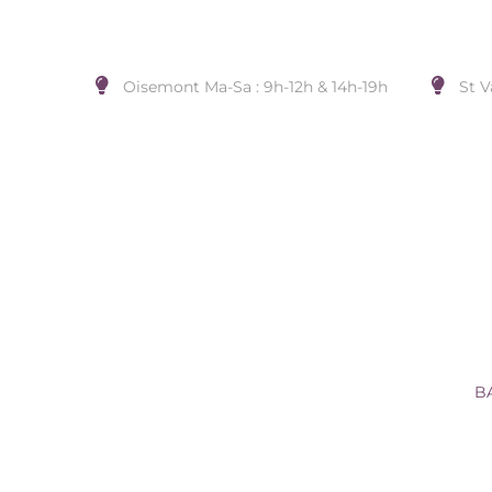
Oisemont Ma-Sa : 9h-12h & 14h-19h
St V
BAGUE ARGENT LAQUE 925 +
Accueil
/
BIJOUX DE DOIGT
/
UNA STORIA
/
B