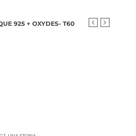
UE 925 + OXYDES- T60
IGT
UNA STORIA
,