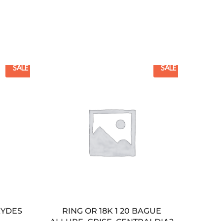
SALE
SALE
XYDES
RING OR 18K 1 20 BAGUE
BRAC