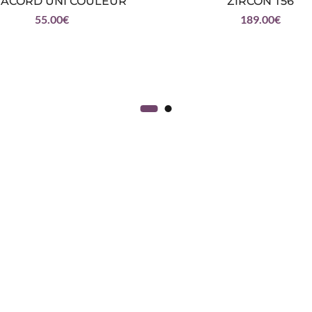
ACORD UNI COULEUR
ZIRCON T56
55.00
€
189.00
€