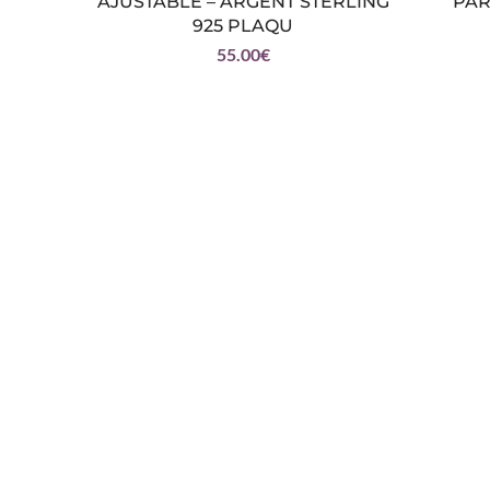
AJUSTABLE – ARGENT STERLING
PAR
925 PLAQU
55.00
€