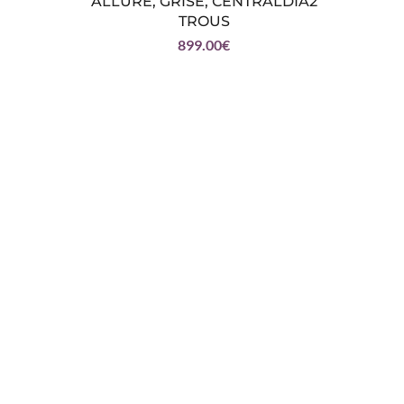
ALLURE, GRISE, CENTRALDIA2
TROUS
899.00
€