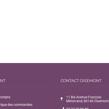
ENT
CONTACT OISEMONT
compte
11 Bis Avenue François
Mitterrand, 80140 Oisemont
rique des commandes
03 22 20 56 89