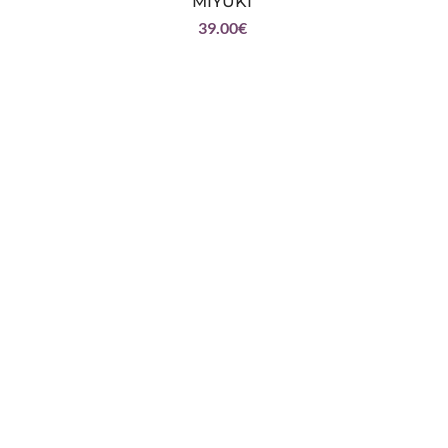
MIYUKI
39.00
€