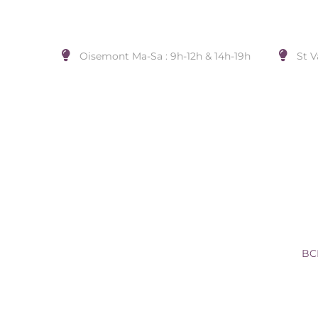
Oisemont Ma-Sa : 9h-12h & 14h-19h
St V
BCLT PLOR OZ
Accueil
/
BIJOUX DE POIGNET
/
SAUNIER
/
BC