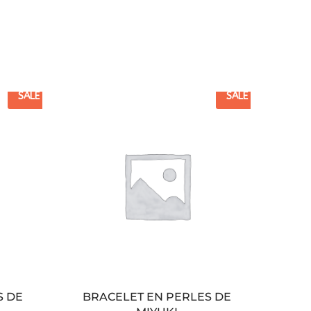
SALE
SALE
S DE
BRACELET EN PERLES DE
BR