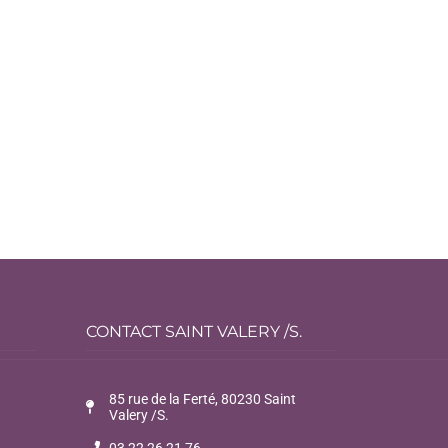
CONTACT SAINT VALERY /S.
85 rue de la Ferté, 80230 Saint
Valery /S.
03 22 26 21 76