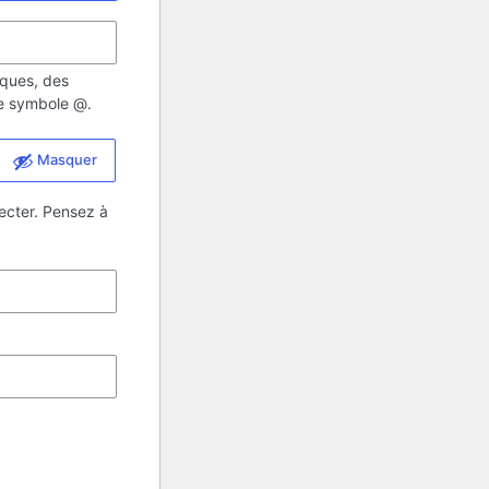
iques, des
 le symbole @.
Masquer
ecter. Pensez à