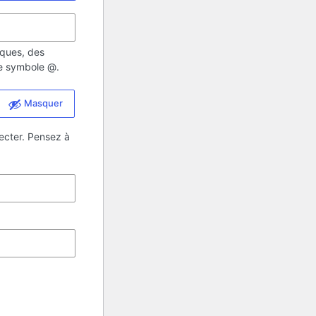
iques, des
 le symbole @.
Masquer
ecter. Pensez à