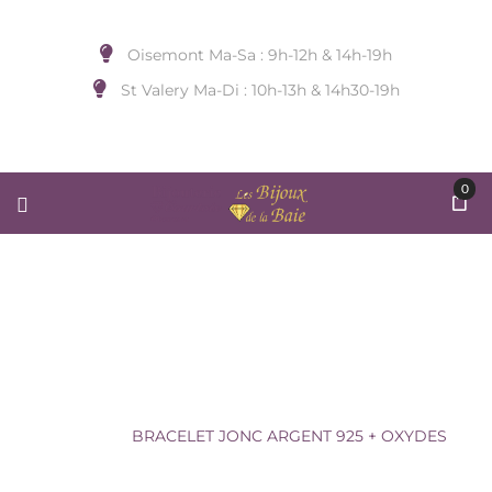
Oisemont Ma-Sa : 9h-12h & 14h-19h
St Valery Ma-Di : 10h-13h & 14h30-19h
0
BRACELET JONC ARGENT 925 +
OXYDES
Accueil
/
BIJOUX DE POIGNET
/
UNA
STORIA
/
BRACELET JONC ARGENT 925 + OXYDES