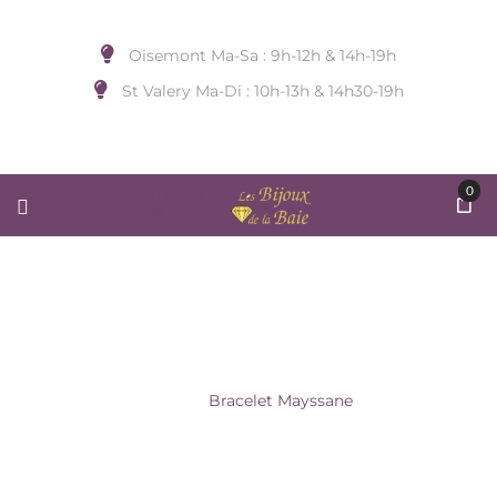
Oisemont Ma-Sa : 9h-12h & 14h-19h
St Valery Ma-Di : 10h-13h & 14h30-19h
0
BRACELET MAYSSANE
Accueil
/
BIJOUX DE POIGNET
/
BELLE MAIS PAS
QUE
/
Bracelet Mayssane