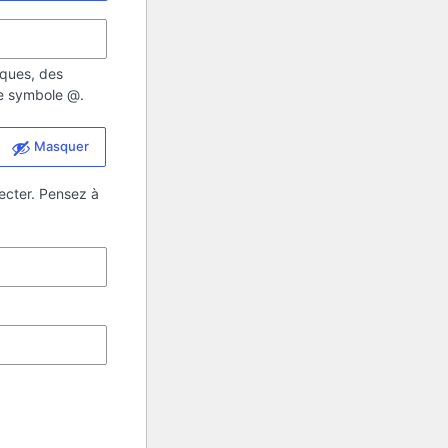
iques, des
 le symbole @.
Masquer
ecter. Pensez à