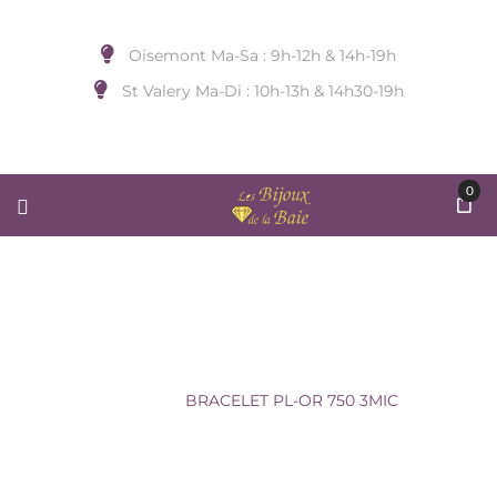
Oisemont Ma-Sa : 9h-12h & 14h-19h
St Valery Ma-Di : 10h-13h & 14h30-19h
0
BRACELET PL-OR 750 3MIC
Accueil
/
BIJOUX DE POIGNET
/
Sans
Marque
/
BRACELET PL-OR 750 3MIC