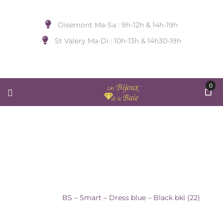
Oisemont Ma-Sa : 9h-12h & 14h-19h
St Valery Ma-Di : 10h-13h & 14h30-19h
0
BS – SMART – DRESS BLUE –
BLACK BKL (22)
Accueil
/
PIECE DE RECHANGE / APPRETS
/
ICE
WATCH
/
BS – Smart – Dress blue – Black bkl (22)