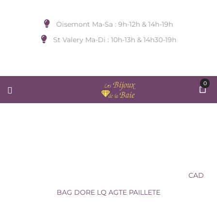
Oisemont Ma-Sa : 9h-12h & 14h-19h
St Valery Ma-Di : 10h-13h & 14h30-19h
0
CAD BAG DORE LQ AGTE
PAILLETE
Accueil
/
BIJOUX DE DOIGT
/
LES CADETTES
/
CAD
BAG DORE LQ AGTE PAILLETE