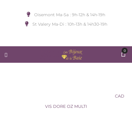
Oisemont Ma-Sa : 9h-12h & 14h-19h
St Valery Ma-Di : 10h-13h & 14h30-19h
0
CAD VIS DORE OZ MULTI
Accueil
/
BIJOUX D'OREILLE
/
LES CADETTES
/
CAD
VIS DORE OZ MULTI