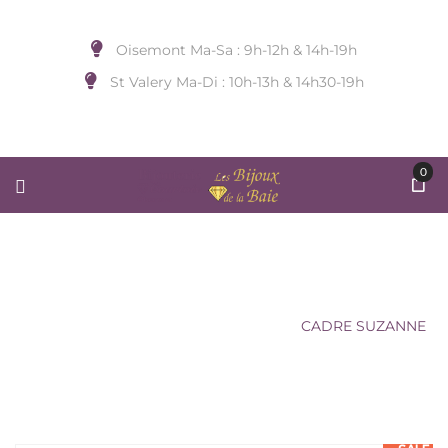
Oisemont Ma-Sa : 9h-12h & 14h-19h
St Valery Ma-Di : 10h-13h & 14h30-19h
0
CADRE SUZANNE
Accueil
/
BRIQUET...)
/
AMADEUS
/
CADRE SUZANNE