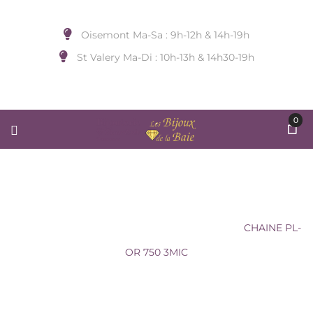
Oisemont Ma-Sa : 9h-12h & 14h-19h
St Valery Ma-Di : 10h-13h & 14h30-19h
0
CHAINE PL-OR 750 3MIC
Accueil
/
BIJOUX DE COU
/
Sans Marque
/
CHAINE PL-
OR 750 3MIC