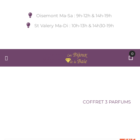
Oisemont Ma-Sa : 9h-12h & 14h-19h
St Valery Ma-Di : 10h-13h & 14h30-19h
0
COFFRET 3 PARFUMS
Accueil
/
BRIQUET...)
/
ZAG
/
COFFRET 3 PARFUMS