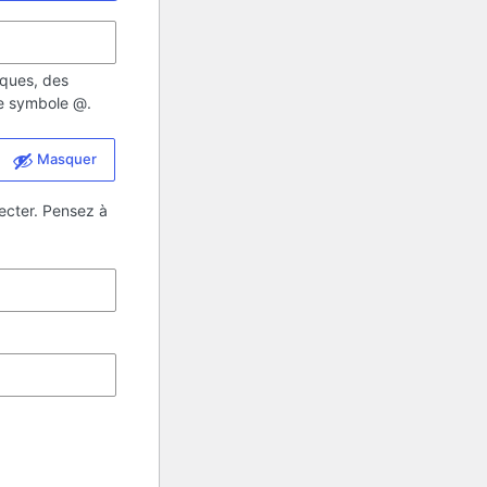
iques, des
 le symbole @.
Masquer
ecter. Pensez à