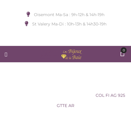
Oisemont Ma-Sa : 9h-12h & 14h-19h
St Valery Ma-Di : 10h-13h & 14h30-19h
0
COL FI AG 925 GTTE AR
Accueil
/
BIJOUX DE COU
/
SAUNIER
/
COL FI AG 925
GTTE AR