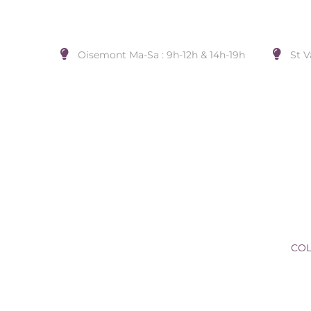
Oisemont Ma-Sa : 9h-12h & 14h-19h
St V
COLLIER ARGENT ET DORUR
Accueil
/
BIJOUX DE COU
/
Sans Marque
/
COL