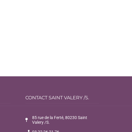
CONTACT SAINT VALERY /S.
85 rue de la Ferté, 80230 Saint
Valery /S.
03 22 26 21 76