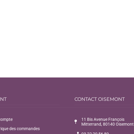
ENT
CONTACT OISEMONT
compte
11 Bis Avenue François
Mitterrand, 80140 Oisemont
rique des commandes
03 22 20 56 89