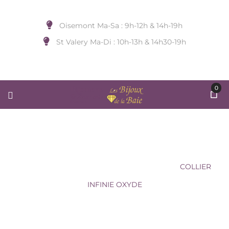
Oisemont Ma-Sa : 9h-12h & 14h-19h
St Valery Ma-Di : 10h-13h & 14h30-19h
0
COLLIER INFINIE OXYDE
Accueil
/
BIJOUX DE COU
/
MAVIJOUX
/
COLLIER
INFINIE OXYDE