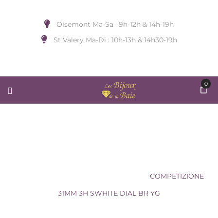
Oisemont Ma-Sa : 9h-12h & 14h-19h
St Valery Ma-Di : 10h-13h & 14h30-19h
0
COMPETIZIONE 31MM 3H SWHITE
DIAL BR YG
Accueil
/
MONTRE
/
Sans Marque
/
COMPETIZIONE
31MM 3H SWHITE DIAL BR YG