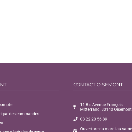
ENT
CONTACT OISEMONT
compte
11 Bis Avenue François
Mitterrand, 80140 Oisemont
rique des commandes
03 22 20 56 89
st
Ouverture du mardi au same
tions générales de vente