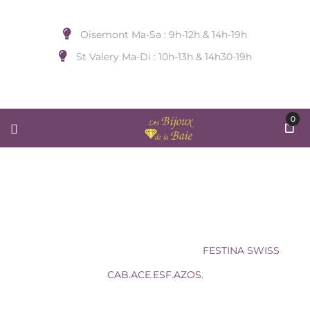
Oisemont Ma-Sa : 9h-12h & 14h-19h
St Valery Ma-Di : 10h-13h & 14h30-19h
0
FESTINA SWISS
CAB.ACE.ESF.AZOS.
Accueil
/
MONTRE
/
FESTINA
/
FESTINA SWISS
CAB.ACE.ESF.AZOS.