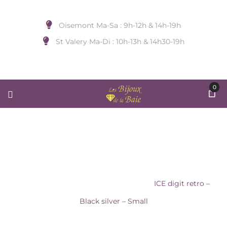
Oisemont Ma-Sa : 9h-12h & 14h-19h
St Valery Ma-Di : 10h-13h & 14h30-19h
0
ICE DIGIT RETRO – BLACK SILVER
– SMALL
Accueil
/
MONTRE
/
ICE WATCH
/
ICE digit retro –
Black silver – Small