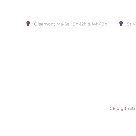
Oisemont Ma-Sa : 9h-12h & 14h-19h
St V
ICE DIGIT RETRO – WHITE D
Accueil
/
MONTRE
/
ICE WATCH
/
ICE digit ret