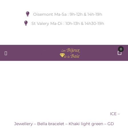
Oisemont Ma-Sa : 9h-12h & 14h-19h
St Valery Ma-Di : 10h-13h & 14h30-19h
0
ICE – JEWELLERY – BELLA
BRACELET – KHAKI LIGHT GREEN
– GD
Accueil
/
BIJOUX DE POIGNET
/
ICE WATCH
/
ICE –
Jewellery – Bella bracelet – Khaki light green – GD