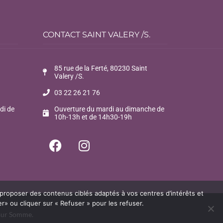
CONTACT SAINT VALERY /S.
85 rue de la Ferté, 80230 Saint
Valery /S.
03 22 26 21 76
di de
Ouverture du mardi au dimanche de
10h-13h et de 14h30-19h
 proposer des contenus ciblés adaptés à vos centres d’intérêts et
» ou cliquer sur « Refuser » pour les refuser.
 sur Somme.