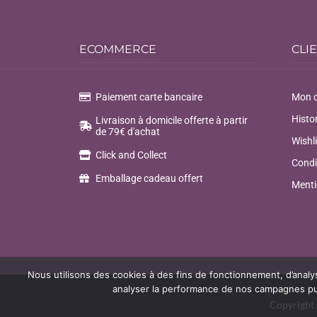
ECOMMERCE
CLI
Paiement carte bancaire
Mon 
Histo
Livraison à domicile offerte à partir
de 79€ d'achat
Wishli
Click and Collect
Condi
Emballage cadeau offert
Menti
Nous utilisons des cookies à des fins de fonctionnement, d’analy
analyser la performance de nos campagnes publ
Copyright 