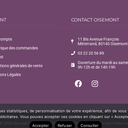
ENT
CONTACT OISEMONT
compte
11 Bis Avenue François
Mitterrand, 80140 Oisemont
rique des commandes
03 22 20 56 89
st
Ouverture du mardi au same
tions générales de vente
9h-12h et de 14h-19h
ons Légales
ses statistiques, de personnalisation de votre expérience, afin de vous
icitaires. Vous pouvez accepter ces cookies en cliquant sur « Accepter
© 2026 Bijouterie Courtois, Oisemont & Bijoux de la Baie à Saint Valery
Accepter
Refuser
Consulter