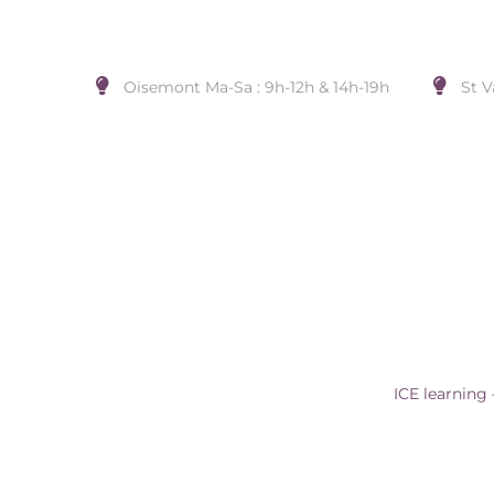
Oisemont Ma-Sa : 9h-12h & 14h-19h
St V
ICE LEARNING – PINK UNICO
Accueil
/
MONTRE
/
ICE WATCH
/
ICE learning 