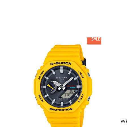
SALE
WR