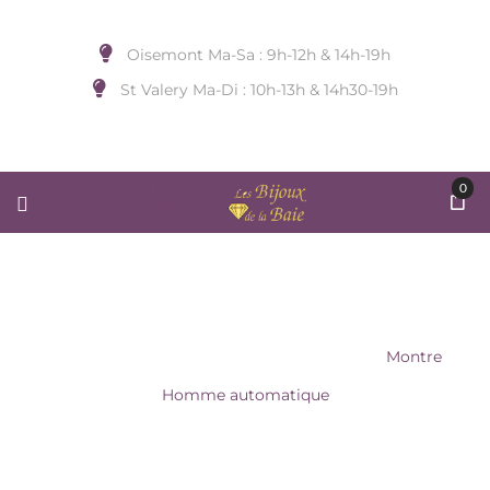
Oisemont Ma-Sa : 9h-12h & 14h-19h
St Valery Ma-Di : 10h-13h & 14h30-19h
0
MONTRE HOMME AUTOMATIQUE
Accueil
/
MONTRE
/
PIERRE LANNIER
/
Montre
Homme automatique