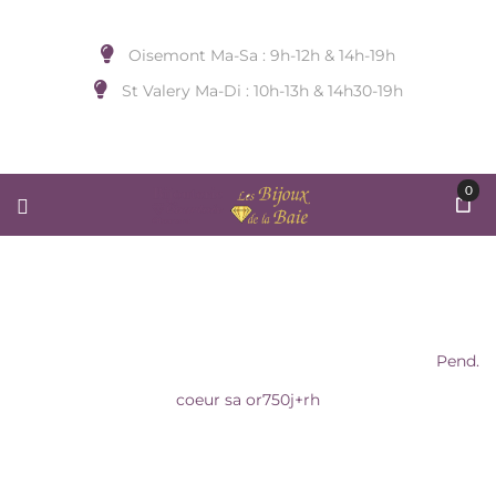
Oisemont Ma-Sa : 9h-12h & 14h-19h
St Valery Ma-Di : 10h-13h & 14h30-19h
0
PEND. COEUR SA OR750J+RH
Accueil
/
BIJOUX A SUSPENDRE
/
Sans Marque
/
Pend.
coeur sa or750j+rh