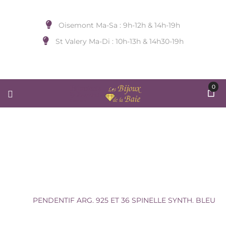
Oisemont Ma-Sa : 9h-12h & 14h-19h
St Valery Ma-Di : 10h-13h & 14h30-19h
0
PENDENTIF ARG. 925 ET 36
SPINELLE SYNTH. BLEU
Accueil
/
BIJOUX A SUSPENDRE
/
GEMSTAR AR
PL
/
PENDENTIF ARG. 925 ET 36 SPINELLE SYNTH. BLEU