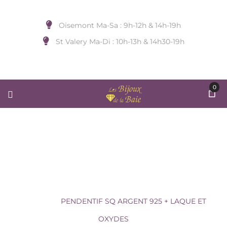
Oisemont Ma-Sa : 9h-12h & 14h-19h
St Valery Ma-Di : 10h-13h & 14h30-19h
0
PENDENTIF SQ ARGENT 925 +
LAQUE ET OXYDES
Accueil
/
BIJOUX A SUSPENDRE
/
UNA
STORIA
/
PENDENTIF SQ ARGENT 925 + LAQUE ET
OXYDES