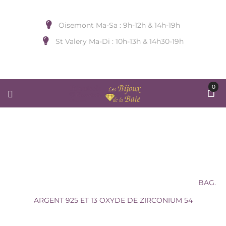
Oisemont Ma-Sa : 9h-12h & 14h-19h
St Valery Ma-Di : 10h-13h & 14h30-19h
0
BAG. ARGENT 925 ET 13 OXYDE DE
ZIRCONIUM 54
Accueil
/
BIJOUX DE DOIGT
/
GEMSTAR AR PL
/
BAG.
ARGENT 925 ET 13 OXYDE DE ZIRCONIUM 54