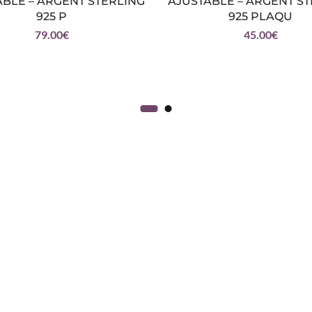
BLE – ARGENT STERLING
AJUSTABLE – ARGENT S
925 P
925 PLAQU
79.00
€
45.00
€