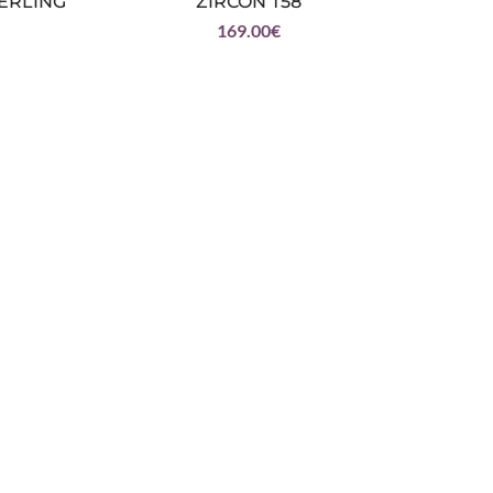
TERLING
ZIRCON T58
AJUST
169.00
€