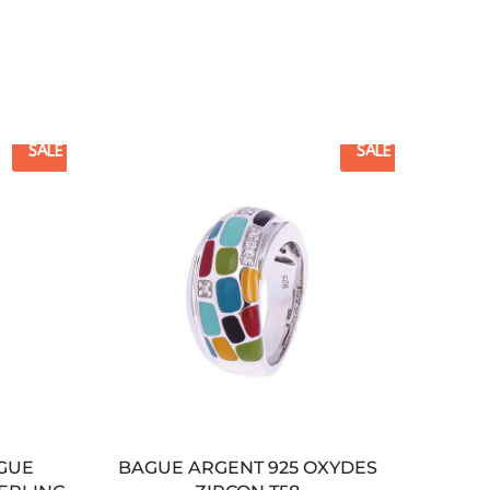
SALE
SALE
AGUE
BAGUE ARGENT 925 OXYDES
37