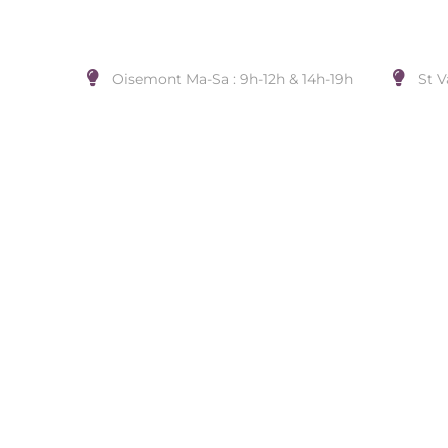
Oisemont Ma-Sa : 9h-12h & 14h-19h
St V
BAG. ARGENT 925 ET 25 OX
Accueil
/
BIJOUX DE DOIGT
/
GEMSTAR AR PL