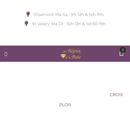
Oisemont Ma-Sa : 9h-12h & 14h-19h
St Valery Ma-Di : 10h-13h & 14h30-19h
0
CROIX PLOR
Accueil
/
BIJOUX A SUSPENDRE
/
SAUNIER
/
CROIX
PLOR