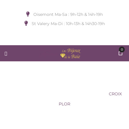
Oisemont Ma-Sa : 9h-12h & 14h-19h
St Valery Ma-Di : 10h-13h & 14h30-19h
0
CROIX PLOR
Accueil
/
BIJOUX A SUSPENDRE
/
SAUNIER
/
CROIX
PLOR