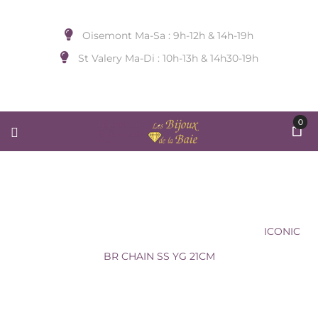
Oisemont Ma-Sa : 9h-12h & 14h-19h
St Valery Ma-Di : 10h-13h & 14h30-19h
0
ICONIC BR CHAIN SS YG 21CM
Accueil
/
BIJOUX DE POIGNET
/
MASERATI
/
ICONIC
BR CHAIN SS YG 21CM