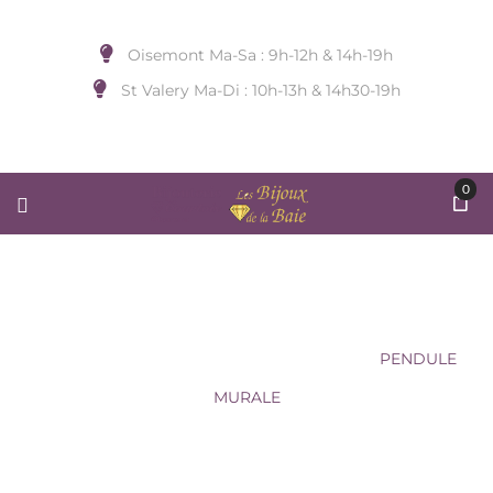
Oisemont Ma-Sa : 9h-12h & 14h-19h
St Valery Ma-Di : 10h-13h & 14h30-19h
0
PENDULE MURALE
Accueil
/
HORLOGERIE
/
Sans Marque
/
PENDULE
MURALE