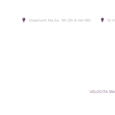
Oisemont Ma-Sa : 9h-12h & 14h-19h
St V
VELOCITA 35MM 3H RG DIAL
Accueil
/
MONTRE
/
MASERATI
/
VELOCITA 35