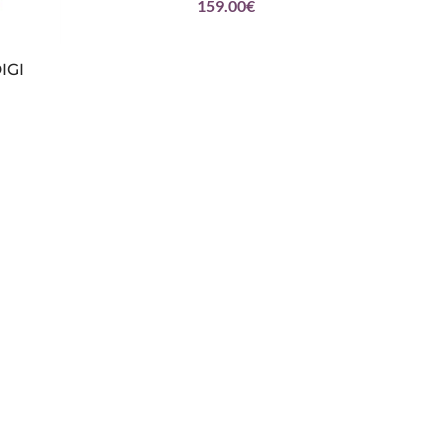
159.00
€
IGI
W